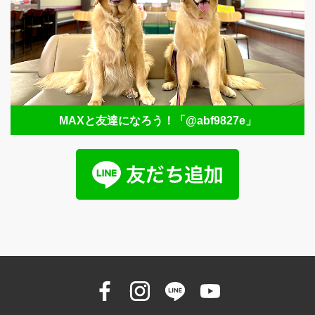
MAXと友達になろう！
「@abf9827e」